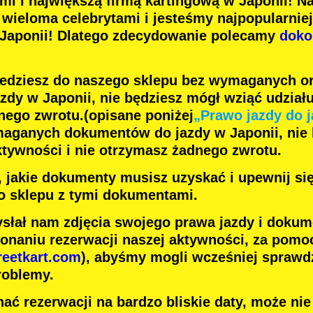
ami
i
największą firmą kartingową
w Japonii! N
z
wieloma celebrytami
i jesteśmy
najpopularnie
 Japonii! Dlatego zdecydowanie polecamy
doko
jedziesz do naszego sklepu bez wymaganych o
dy w Japonii, nie będziesz mógł wziąć udziału
nego zwrotu.
(opisane poniżej
„Prawo jazdy do j
maganych dokumentów do jazdy w Japonii, nie
ktywności i nie otrzymasz żadnego zwrotu.
j, jakie dokumenty musisz uzyskać i upewnij si
o sklepu z tymi dokumentami.
słał nam zdjęcia swojego prawa jazdy i dokum
onaniu rezerwacji naszej aktywności, za pomoc
reetkart.com
), abyśmy mogli wcześniej sprawdz
roblemy.
ać rezerwacji na bardzo bliskie daty, może ni