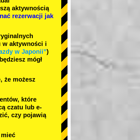
adal
jszą aktywnością
nać rezerwacji jak
ryginalnych
 w aktywności i
azdy w Japonii”
)
 będziesz mógł
ę, że możesz
entów, które
ą czatu lub e-
ić, czy pojawią
e mieć