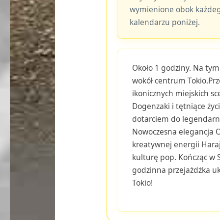
wymienione obok każdeg
kalendarzu poniżej.
Około 1 godziny. Na tym
wokół centrum Tokio.Prz
ikonicznych miejskich sc
Dogenzaki i tętniące życ
dotarciem do legendarn
Nowoczesna elegancja O
kreatywnej energii Hara
kulturę pop. Kończąc w 
godzinna przejażdżka u
Tokio!