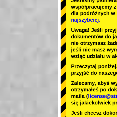
Jesteśmy
pionier
współpracujemy 
dla podróżnych w
najszybciej.
Uwaga! Jeśli przy
dokumentów do jaz
nie otrzymasz żad
jeśli nie masz wy
wziąć udziału w a
Przeczytaj poniże
przyjść do naszeg
Zalecamy, abyś wy
otrzymałeś po dok
maila (
license@st
się jakiekolwiek p
Jeśli chcesz dokon