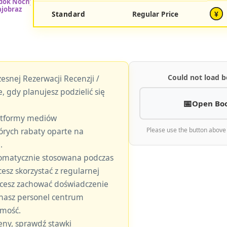
Standard
Regular Price
¥
Could not load b
esnej Rezerwacji Recenzji /
, gdy planujesz podzielić się
Open Bo
latformy mediów
órych rabaty oparte na
Please use the button above
.
tomatycznie stosowana podczas
hcesz skorzystać z regularnej
 chcesz zachować doświadczenie
 nasz personel centrum
omość.
eny, sprawdź stawki