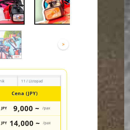
>
nik
11 / Listopad
Cena (JPY)
9,000 ~
JPY
/pax
14,000 ~
JPY
/pax