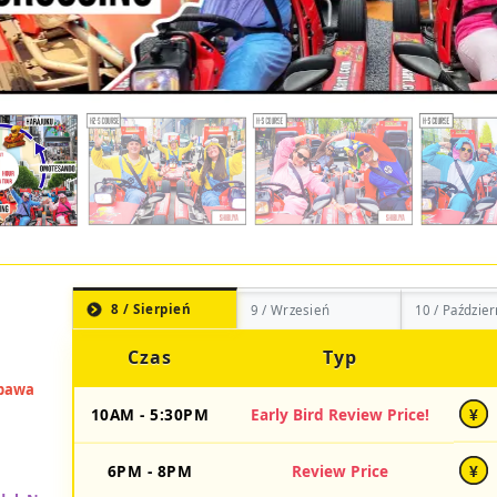
8 / Sierpień
9 / Wrzesień
10 / Paździer
Czas
Typ
10AM - 5:30PM
Early Bird Review Price!
¥
6PM - 8PM
Review Price
¥