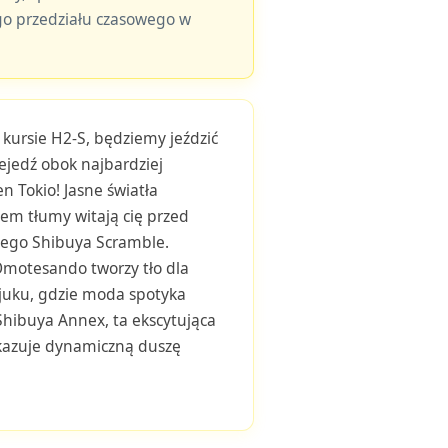
o przedziału czasowego w
 kursie H2-S, będziemy jeździć
ejedź obok najbardziej
en Tokio! Jasne światła
iem tłumy witają cię przed
ego Shibuya Scramble.
motesando tworzy tło dla
juku, gdzie moda spotyka
Shibuya Annex, ta ekscytująca
kazuje dynamiczną duszę