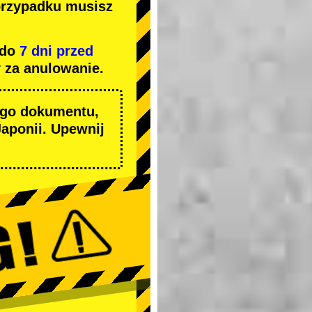
przypadku musisz
 do
7 dni przed
 za anulowanie.
ego dokumentu,
aponii. Upewnij