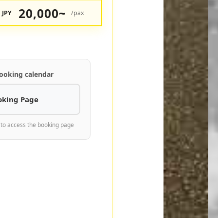
20,000~
JPY
/pax
ooking calendar
oking Page
 to access the booking page