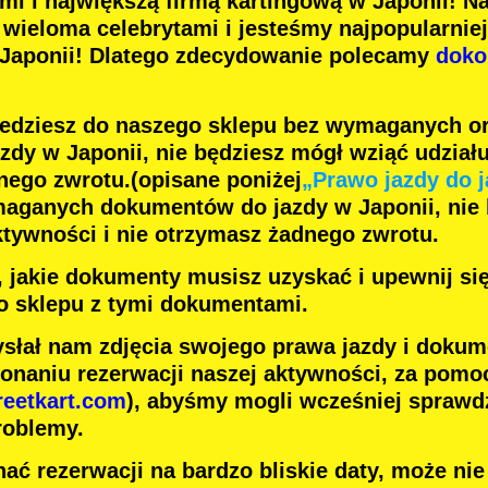
ami
i
największą firmą kartingową
w Japonii! N
z
wieloma celebrytami
i jesteśmy
najpopularnie
 Japonii! Dlatego zdecydowanie polecamy
doko
jedziesz do naszego sklepu bez wymaganych o
dy w Japonii, nie będziesz mógł wziąć udziału
nego zwrotu.
(opisane poniżej
„Prawo jazdy do j
maganych dokumentów do jazdy w Japonii, nie
ktywności i nie otrzymasz żadnego zwrotu.
j, jakie dokumenty musisz uzyskać i upewnij si
o sklepu z tymi dokumentami.
słał nam zdjęcia swojego prawa jazdy i dokum
onaniu rezerwacji naszej aktywności, za pomoc
reetkart.com
), abyśmy mogli wcześniej sprawdz
roblemy.
ać rezerwacji na bardzo bliskie daty, może ni