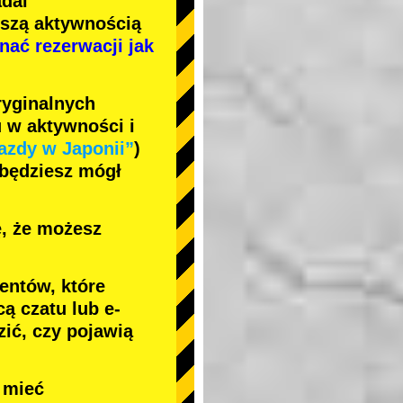
adal
jszą aktywnością
nać rezerwacji jak
ryginalnych
 w aktywności i
azdy w Japonii”
)
 będziesz mógł
ę, że możesz
entów, które
ą czatu lub e-
ić, czy pojawią
e mieć