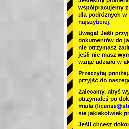
Jesteśmy
pionier
współpracujemy 
dla podróżnych w
najszybciej.
Uwaga! Jeśli przy
dokumentów do jaz
nie otrzymasz żad
jeśli nie masz wy
wziąć udziału w a
Przeczytaj poniże
przyjść do naszeg
Zalecamy, abyś wy
otrzymałeś po dok
maila (
license@st
się jakiekolwiek p
Jeśli chcesz dokon