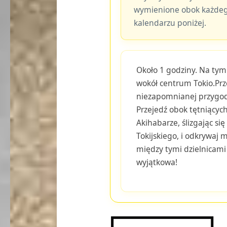
wymienione obok każdeg
kalendarzu poniżej.
Około 1 godziny. Na tym 
wokół centrum Tokio.Prz
niezapomnianej przygodz
Przejedź obok tętniącyc
Akihabarze, ślizgając si
Tokijskiego, i odkrywaj 
między tymi dzielnicami 
wyjątkowa!