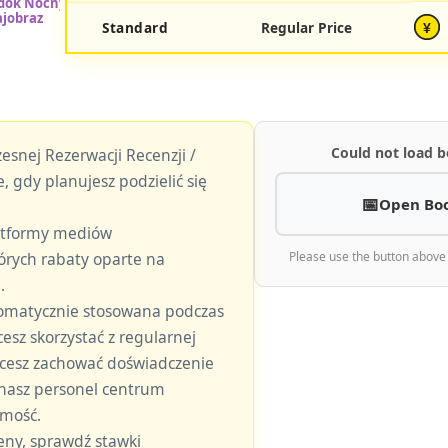
Standard
Regular Price
¥
Could not load b
esnej Rezerwacji Recenzji /
, gdy planujesz podzielić się
Open Bo
latformy mediów
órych rabaty oparte na
Please use the button above
.
tomatycznie stosowana podczas
hcesz skorzystać z regularnej
 chcesz zachować doświadczenie
 nasz personel centrum
omość.
eny, sprawdź stawki