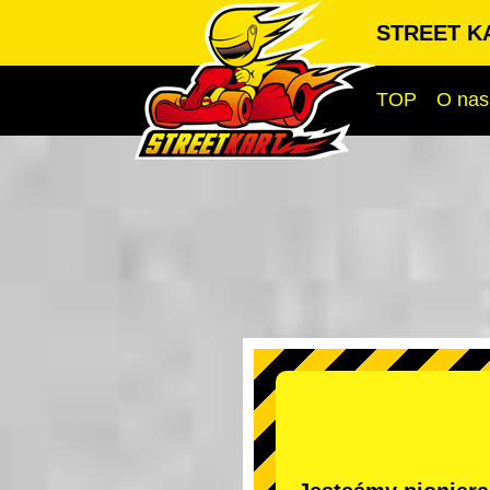
STREET KA
TOP
O nas