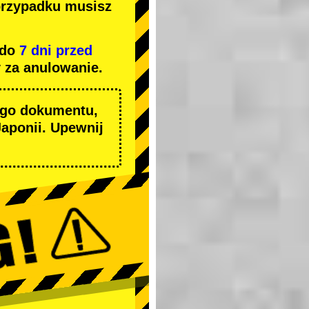
przypadku musisz
 do
7 dni przed
 za anulowanie.
ego dokumentu,
aponii. Upewnij