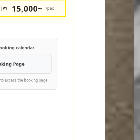
15,000~
JPY
/pax
ooking calendar
oking Page
 to access the booking page