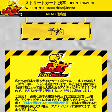
ストリートカート 浅草
OPEN 9:30-21:30
📞+81-80-9988-9988
📧
shina@kart.st
MENU/他店舗
トップ
予約
概要
車両
価格
アクセス
評価
FAQ
会社
予約
他店舗
東京 品川
東京 秋葉原 #1
東京 秋葉原 #2
東京 渋谷
私たちは日本で最も大きなカート会社であり、
多くの著名人
東京 渋谷アネックス
東京ベイ
とのコラボレーションを続けています。私たちは日本に訪れ
る旅行者にとって
最も人気のあるアクティビティ
です！ です
ので、
できるだけ早く予約することを強くお勧めします。
東京 浅草
大阪
ご注意！ 必要な原本の書類を持たずに当店に到着した場
合、アクティビティに参加できず、返金もできません。
(参
沖縄
考：
「日本で運転するための運転免許証」
)日本で運転するた
めの書類を持たない場合、アクティビティに参加できず、返
金もできません。