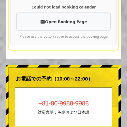
Could not load booking calendar
Open Booking Page
Please use the button above to access the booking page
お電話での予約（10:00～22:00）
+81-80-9988-9988
対応言語：英語および日本語