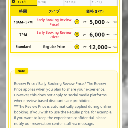
8 / 8月
9 / 9月
10 / 10月
11 / 11月
時間
タイプ
価格 (JPY)
Early Booking Review
5,000 ~
10AM - 5PM
JPY
/pax
¥
Price!
Early Booking Review
6,000 ~
7PM
JPY
/pax
¥
Price!
12,000~
Standard
Regular Price
JPY
/pax
¥
Review Price / Early Booking Review Price / The Review
Price applies when you plan to share your experience.
However, this does not apply to social media platforms
where review-based discounts are prohibited.
**The Review Price is automatically applied during online
booking. If you wish to use the Regular price, for example,
if you want to keep the experience confidential, please
notify our reservation center staff via message.