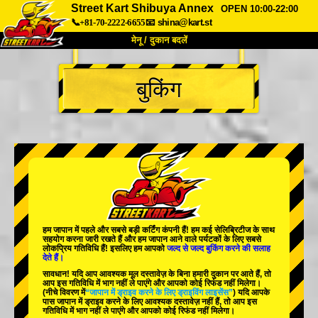
Street Kart Shibuya Annex
OPEN 10:00-22:00
📞+81-70-2222-6655
📧
shina@kart.st
मेनू / दुकान बदलें
TOP
बुकिंग
हमारे बारे में
विशेषताएँ
कीमत
पहुंच
वॉयस
FAQ
कंपनी
बुकिंग
शाखा बदलें
टोक्यो शिनागावा #1
टोक्यो अकीहबारा#1
टोक्यो अकीहबारा#2
टोक्यो शिबुया
हम जापान में
पहले
और
सबसे बड़ी कर्टिंग कंपनी
हैं! हम
कई सेलिब्रिटीज
के साथ
टोक्यो शिबुया एनेक्स
टोक्यो बे
सहयोग करना जारी रखते हैं और हम जापान आने वाले पर्यटकों के लिए
सबसे
लोकप्रिय गतिविधि
हैं! इसलिए हम आपको
जल्द से जल्द बुकिंग करने की सलाह
देते हैं।
टोक्यो असाकुसा
ओसाका
सावधान! यदि आप आवश्यक मूल दस्तावेज़ के बिना हमारी दुकान पर आते हैं, तो
आप इस गतिविधि में भाग नहीं ले पाएंगे और आपको कोई रिफंड नहीं मिलेगा।
ओकिनावा
(नीचे विवरण में
“जापान में ड्राइव करने के लिए ड्राइविंग लाइसेंस”
) यदि आपके
पास जापान में ड्राइव करने के लिए आवश्यक दस्तावेज़ नहीं हैं, तो आप इस
गतिविधि में भाग नहीं ले पाएंगे और आपको कोई रिफंड नहीं मिलेगा।