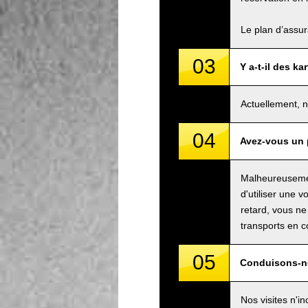
Le plan d’assu
03
Y a-t-il des k
Actuellement, n
04
Avez-vous un 
Malheureusemen
d'utiliser une v
retard, vous ne
transports en 
05
Conduisons-no
Nos visites n'i