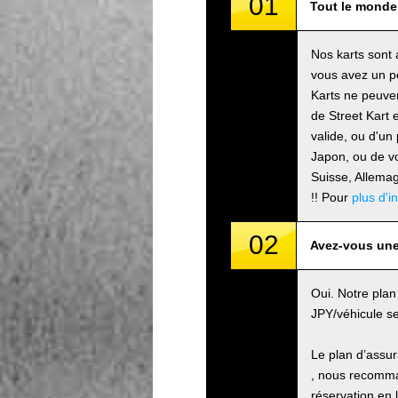
01
Tout le monde 
Nos karts sont 
vous avez un pe
Karts ne peuven
de Street Kart 
valide, ou d'un
Japon, ou de vo
Suisse, Allem
!! Pour
plus d'i
02
Avez-vous une
Oui. Notre plan
JPY/véhicule se
Le plan d’assu
, nous recomman
réservation en