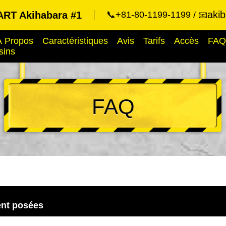
aki
RT Akihabara #1
📞+81-80-1199-1199
📧
À Propos
Caractéristiques
Avis
Tarifs
Accès
FAQ
sins
FAQ
nt posées