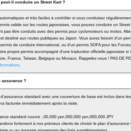
peut-il conduire un Street Kart ?
automatiques et très faciles à contrôler si vous conduisez régulièremen
rmis valide sur les routes japonaises, vous pouvez conduire un Street 
t pas être conduits avec des permis pour cyclomoteurs ou motos. Atten
est destiné aux routes publiques au Japon. Vous aurez besoin d'un per
 permis de conduire international, ou d'un permis SOFA pour les Forc
tre propre permis accompagné d'une traduction officielle japonaise si 
agne, France, Taïwan, Belgique ou Monaco. Rappelez-vous ! PAS DE
nformations
.
 assurance ?
 d’assurance standard avec une couverture de base est inclus dans les fr
ra facturée immédiatement après la visite.
rance standard couvre :,00,000 yen,000,000 yen,000,000 JPY
dons fortement à nos précieux clients de choisir le plan d’assurance t
 ligne ou au magasin moyennant des frais supplémentaires.